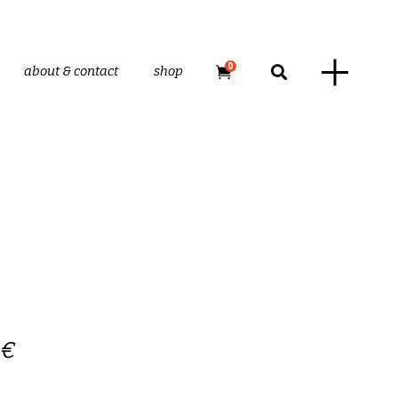
0
about & contact
shop
n
Rango
€
de
precios: