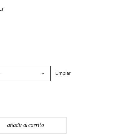
desde
A3
25,00€
hasta
35,00€
Limpiar
4
añadir al carrito